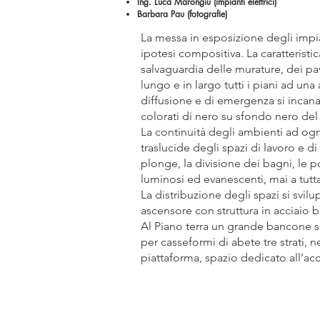
Ing. Luca Marongiu (impianti elettrici)
Barbara Pau (fotografie)
La messa in esposizione degli impia
ipotesi compositiva. La caratteristi
salvaguardia delle murature, dei pav
lungo e in largo tutti i piani ad una
diffusione e di emergenza si incanala
colorati di nero su sfondo nero del 
La continuità degli ambienti ad ogni 
traslucide degli spazi di lavoro e di 
plonge, la divisione dei bagni, le 
luminosi ed evanescenti, mai a tutta
La distribuzione degli spazi si svilu
ascensore con struttura in acciaio br
Al Piano terra un grande bancone soc
per casseformi di abete tre strati,
piattaforma, spazio dedicato all’ac
01