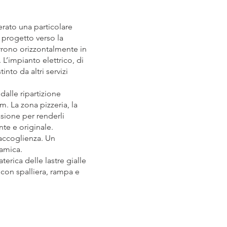
erato una particolare
l progetto verso la
orrono orizzontalmente in
 L’impianto elettrico, di
into da altri servizi
dalle ripartizione
4m. La zona pizzeria, la
asione per renderli
nte e originale.
i accoglienza. Un
ramica.
erica delle lastre gialle
 con spalliera, rampa e