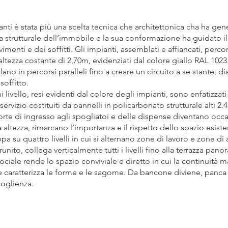
nti è stata più una scelta tecnica che architettonica cha ha gen
ca strutturale dell’immobile e la sua conformazione ha guidato i
imenti e dei soffitti. Gli impianti, assemblati e affiancati, perc
 altezza costante di 2,70m, evidenziati dal colore giallo RAL 1023.
no in percorsi paralleli fino a creare un circuito a se stante, dist
soffitto.
livello, resi evidenti dal colore degli impianti, sono enfatizzati 
servizio costituiti da pannelli in policarbonato strutturale alti 2.
porte di ingresso agli spogliatoi e delle dispense diventano occ
 altezza, rimarcano l’importanza e il rispetto dello spazio esiste
ppa su quattro livelli in cui si alternano zone di lavoro e zone d
unito, collega verticalmente tutti i livelli fino alla terrazza pano
iale rende lo spazio conviviale e diretto in cui la continuità mat
 ne caratterizza le forme e le sagome. Da bancone diviene, panca
coglienza.