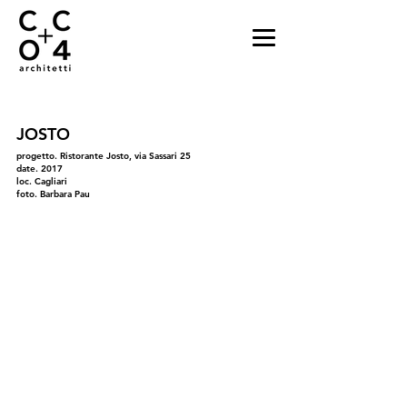
JOSTO
progetto. Ristorante Josto, via Sassari 25
date. 2017
loc. Cagliari
foto. Barbara Pau
01
01.1