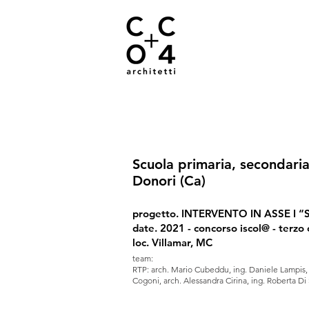
Scuola primaria, secondaria
Donori (Ca)
progetto. INTERVENTO IN ASSE I “Sc
date. 2021 - concorso iscol@ - terzo c
loc. Villamar, MC
team:
RTP: arch. Mario Cubeddu, ing. Daniele Lampis, 
Cogoni, arch. Alessandra Cirina, ing. Roberta D